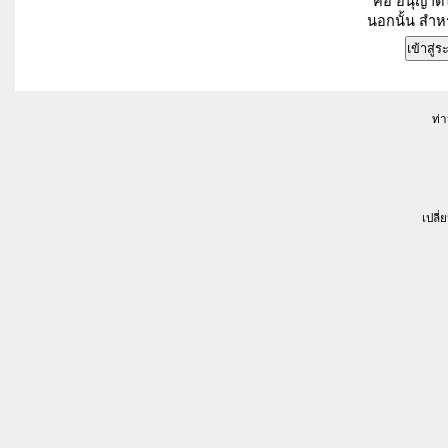
คือ อนุญาตใ
นอกนั้น สำหร
ท่า
เปลี